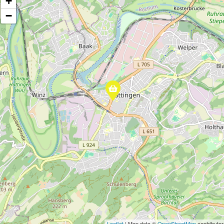
+
−
Leaflet
| Map data ©
OpenStreetMap
contributor