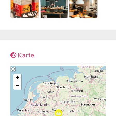
Karte
+
−