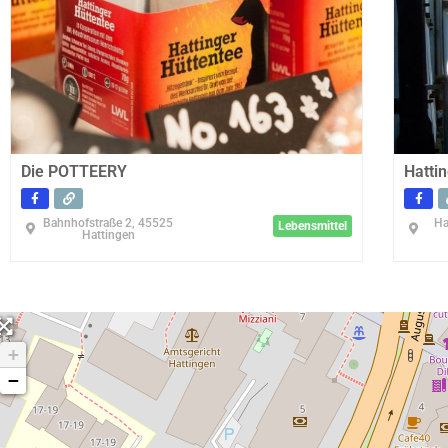
Die POTTEERY
Hatti
Bahnhofstraße 2, 45525
Ha
Lebensmittel
Hattingen
+
−