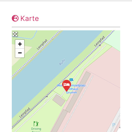
Karte
+
−