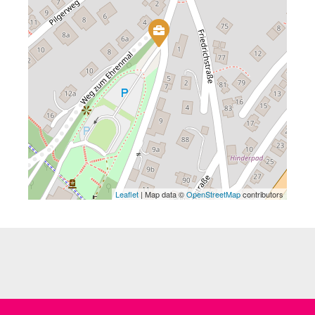
Leaflet
| Map data ©
OpenStreetMap
contributors