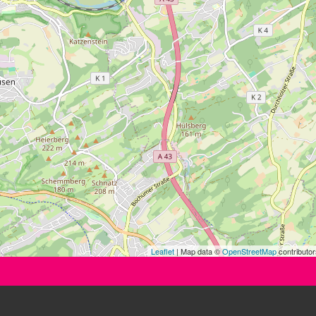
Leaflet
| Map data ©
OpenStreetMap
contributor