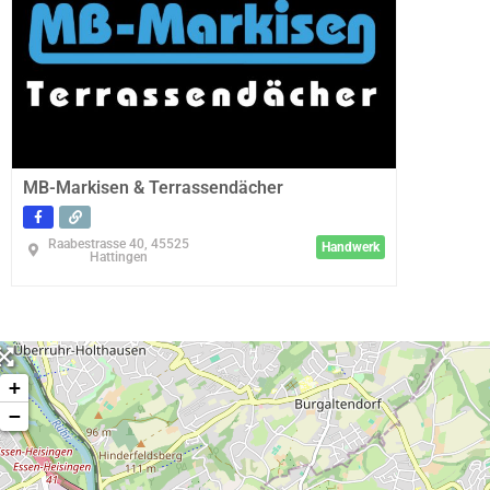
MB-Markisen & Terrassendächer
Raabestrasse 40, 45525
Handwerk
Hattingen
+
−