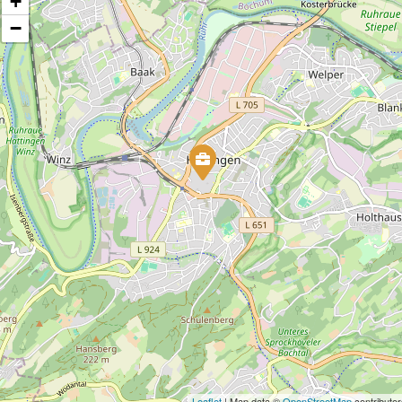
+
−
Leaflet
| Map data ©
OpenStreetMap
contributor