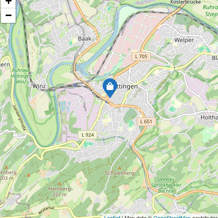
+
−
Leaflet
| Map data ©
OpenStreetMap
contributor