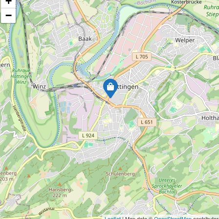
+
−
Leaflet
| Map data ©
OpenStreetMap
contributor