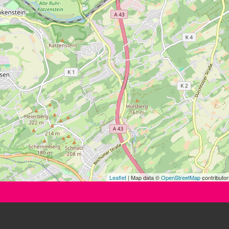
Leaflet
| Map data ©
OpenStreetMap
contributor