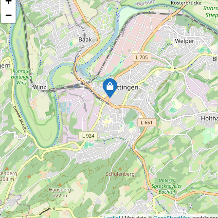
+
−
Leaflet
| Map data ©
OpenStreetMap
contributor