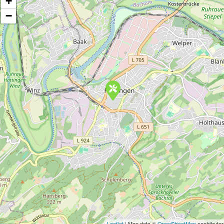
+
−
Leaflet
| Map data ©
OpenStreetMap
contributor