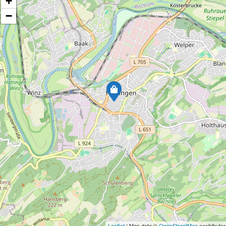
+
−
Leaflet
| Map data ©
OpenStreetMap
contributor