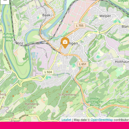
Leaflet
| Map data ©
OpenStreetMap
contributor