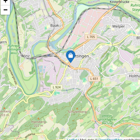
+
−
Leaflet
| Map data ©
OpenStreetMap
contributor