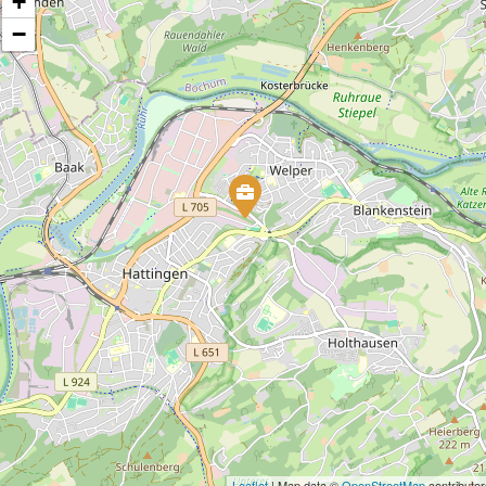
+
−
Leaflet
| Map data ©
OpenStreetMap
contributor