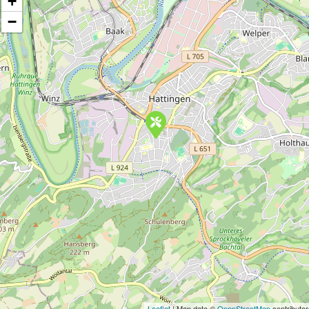
+
−
Leaflet
| Map data ©
OpenStreetMap
contributor