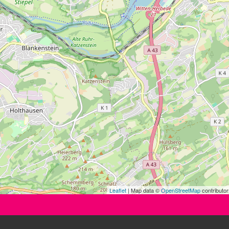
Leaflet
| Map data ©
OpenStreetMap
contributor