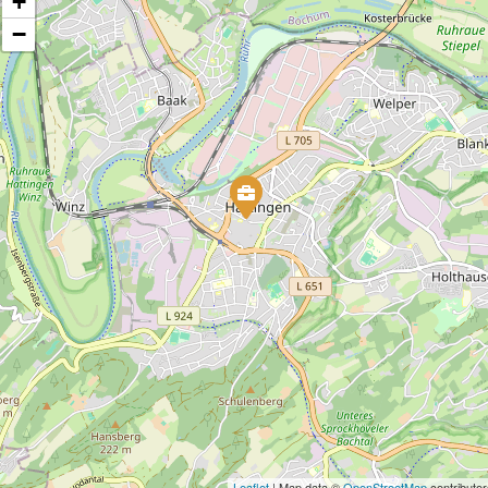
+
−
Leaflet
| Map data ©
OpenStreetMap
contributor