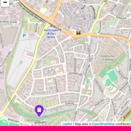
−
Leaflet
| Map data ©
OpenStreetMap
contributor