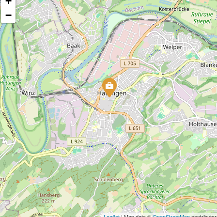
+
−
Leaflet
| Map data ©
OpenStreetMap
contributor