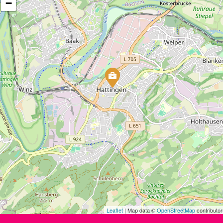
−
Leaflet
| Map data ©
OpenStreetMap
contributor