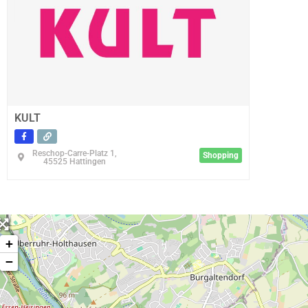
KULT
Reschop-Carre-Platz 1,
Shopping
45525 Hattingen
+
−