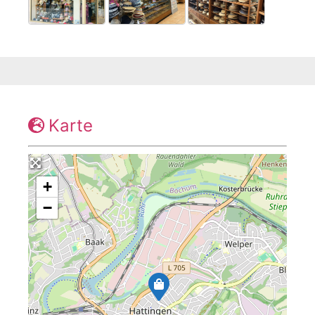
Karte
+
−